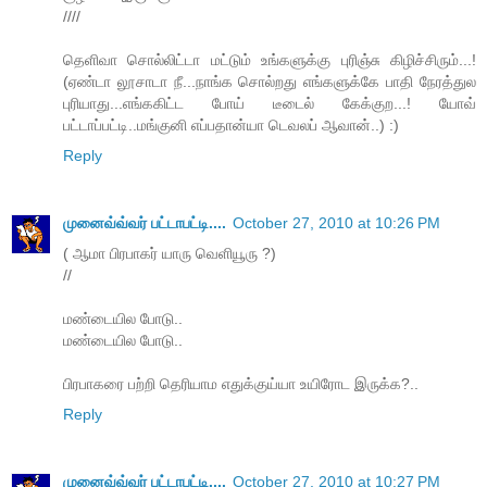
////
தெளிவா சொல்லிட்டா மட்டும் உங்களுக்கு புரிஞ்சு கிழிச்சிரும்...!
(ஏண்டா லூசாடா நீ...நாங்க சொல்றது எங்களுக்கே பாதி நேரத்துல
புரியாது...எங்ககிட்ட போய் டீடைல் கேக்குற...! யோவ்
பட்டாப்பட்டி..மங்குனி எப்பதான்யா டெவலப் ஆவான்..) :)
Reply
முனைவ்வ்வர் பட்டாபட்டி....
October 27, 2010 at 10:26 PM
( ஆமா பிரபாகர் யாரு வெளியூரு ?)
//
மண்டையில போடு..
மண்டையில போடு..
பிரபாகரை பற்றி தெரியாம எதுக்குய்யா உயிரோட இருக்க?..
Reply
முனைவ்வ்வர் பட்டாபட்டி....
October 27, 2010 at 10:27 PM