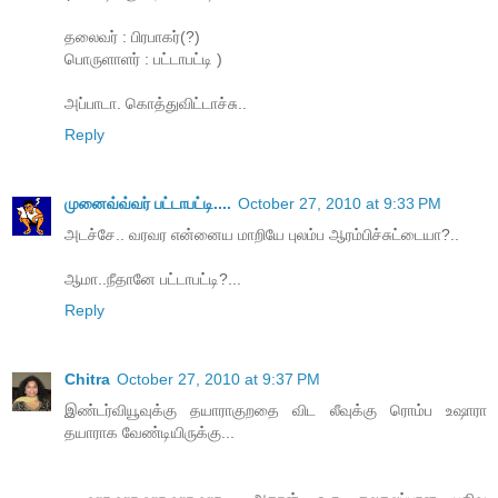
தலைவர் : பிரபாகர்(?)
பொருளாளர் : பட்டாபட்டி )
அப்பாடா. கொத்துவிட்டாச்சு..
Reply
முனைவ்வ்வர் பட்டாபட்டி....
October 27, 2010 at 9:33 PM
அடச்சே.. வரவர என்னைய மாறியே புலம்ப ஆரம்பிச்சுட்டையா?..
ஆமா..நீதானே பட்டாபட்டி?...
Reply
Chitra
October 27, 2010 at 9:37 PM
இண்டர்வியூவுக்கு தயாராகுறதை விட லீவுக்கு ரொம்ப உஷாரா
தயாராக வேண்டியிருக்கு...