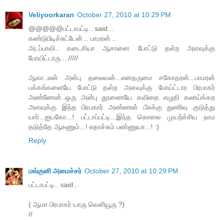
Veliyoorkaran
October 27, 2010 at 10:29 PM
@@@@@பட்டாபட்டி.. said...
கண்டுபிடிச்சுட்டேன்... பாமரன் ..
அடப்பாவி.. கடைசியா ஆசானை போட்டு தள்ற அளவுக்கு
போயிட்டாரு..../////
ஆகா..என் அன்பு தலைவன்...எனதருமை சகோதரன்...பாமரன்
பக்கங்களையே போட்டு தள்ற அளவுக்கு போய்ட்டார பிரபாகர்
அண்ணேன்..ஒரு அன்பு தூணையே கவிதை எழுதி கலாய்க்கற
அளவுக்கு இந்த பிரபகார் அண்ணன் பீசுக்கு துணிவு குடுத்து
யார்...ஐயகோ...! பட்டாப்பட்டி...இந்த கொலை முயற்ச்சிய நாம
தடுத்தே ஆகணும்...! எதாச்சும் பண்ணுயா...! :)
Reply
மங்குனி அமைச்சர்
October 27, 2010 at 10:29 PM
பட்டாபட்டி.. said...
( ஆமா பிரபாகர் யாரு வெளியூரு ?)
//