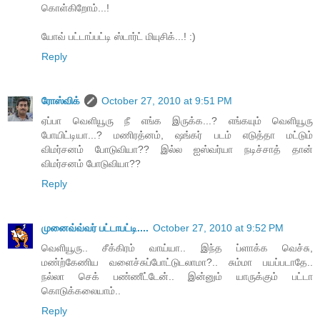
கொள்கிறோம்...!
யோவ் பட்டாப்பட்டி ஸ்டார்ட் மியுசிக்...! :)
Reply
ரோஸ்விக்
October 27, 2010 at 9:51 PM
ஏப்பா வெளியூரு நீ எங்க இருக்க...? எங்கயும் வெளியூரு
போயிட்டியா...? மணிரத்னம், ஷங்கர் படம் எடுத்தா மட்டும்
விமர்சனம் போடுவியா?? இல்ல ஐஸ்வர்யா நடிச்சாத் தான்
விமர்சனம் போடுவியா??
Reply
முனைவ்வ்வர் பட்டாபட்டி....
October 27, 2010 at 9:52 PM
வெளியூரு.. சீக்கிரம் வாய்யா.. இந்த ப்ளாக்க வெச்சு,
மண்ற்கேணிய வளைச்சுப்போட்டுடலாமா?.. சும்மா பயப்படாதே..
நல்லா செக் பண்ணீட்டேன்.. இன்னும் யாருக்கும் பட்டா
கொடுக்கலையாம்..
Reply