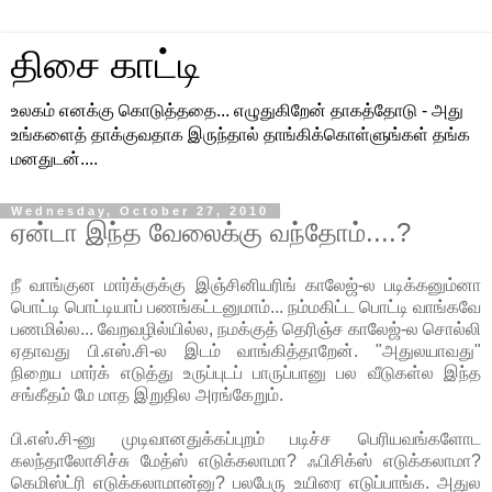
திசை காட்டி
உலகம் எனக்கு கொடுத்ததை... எழுதுகிறேன் தாகத்தோடு - அது
உங்களைத் தாக்குவதாக இருந்தால் தாங்கிக்கொள்ளுங்கள் தங்க
மனதுடன்....
Wednesday, October 27, 2010
ஏன்டா இந்த வேலைக்கு வந்தோம்....?
நீ வாங்குன மார்க்குக்கு இஞ்சினியரிங் காலேஜ்-ல படிக்கனும்னா
பொட்டி பொட்டியாப் பணங்கட்டனுமாம்... நம்மகிட்ட பொட்டி வாங்கவே
பணமில்ல... வேறவழில்யில்ல, நமக்குத் தெரிஞ்ச காலேஜ்-ல சொல்லி
ஏதாவது பி.எஸ்.சி-ல இடம் வாங்கித்தாறேன். "அதுலயாவது"
நிறைய மார்க் எடுத்து உருப்புடப் பாருப்பானு பல வீடுகள்ல இந்த
சங்கீதம் மே மாத இறுதில அரங்கேறும்.
பி.எஸ்.சி-னு முடிவானதுக்கப்புறம் படிச்ச பெரியவங்களோட
கலந்தாலோசிச்சு மேத்ஸ் எடுக்கலாமா? ஃபிசிக்ஸ் எடுக்கலாமா?
கெமிஸ்ட்ரி எடுக்கலாமான்னு? பலபேரு உயிரை எடுப்பாங்க. அதுல