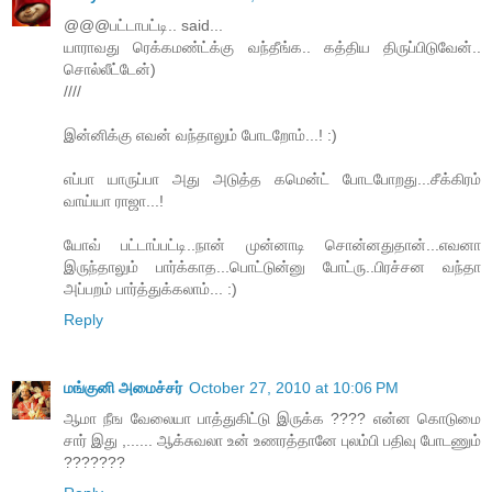
@@@பட்டாபட்டி.. said...
யாராவது ரெக்கமண்ட்க்கு வந்தீங்க.. கத்திய திருப்பிடுவேன்..
சொல்லீட்டேன்)
////
இன்னிக்கு எவன் வந்தாலும் போடறோம்...! :)
எப்பா யாருப்பா அது அடுத்த கமென்ட் போடபோறது...சீக்கிரம்
வாய்யா ராஜா...!
யோவ் பட்டாப்பட்டி..நான் முன்னாடி சொன்னதுதான்...எவனா
இருந்தாலும் பார்க்காத...பொட்டுன்னு போட்ரு..பிரச்சன வந்தா
அப்பறம் பார்த்துக்கலாம்... :)
Reply
மங்குனி அமைச்சர்
October 27, 2010 at 10:06 PM
ஆமா நீங வேலையா பாத்துகிட்டு இருக்க ???? என்ன கொடுமை
சார் இது ,...... ஆக்சுவலா உன் உணரத்தானே புலம்பி பதிவு போடணும்
???????