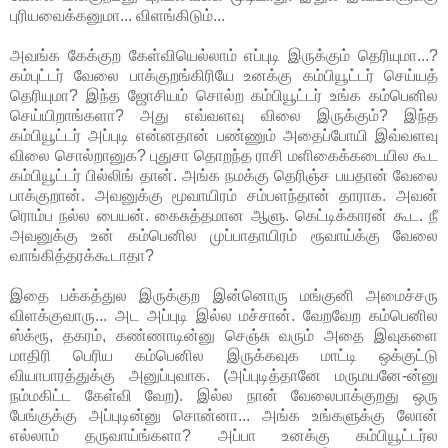
புரியவைக்கனுமா... விளங்கிடும்...
அவங்க கேக்குற கேள்வியெல்லாம் எப்புடி இருக்கும் தெரியுமா...?
கம்புட்டர் வேலை பாக்குறங்கிரியே உனக்கு கம்பியூட்டர் செய்யத்
தெரியுமா? இந்த ஜோசியம் சொல்ற கம்பியூட்டர் உங்க கம்பெனில
செய்யிறாங்களா? அது எவ்வளவு விலை இருக்கும்? இந்த
கம்பியூட்டர் அப்புடி என்னதான் பண்ணும் அதைப்போயி இவ்வளவு
விலை சொல்றானுக? புதுசா தொறந்த ராசி மளிகைக்கடையில கூட
கம்பியூட்டர் பில்லிங் தான். அங்க நமக்கு தெரிஞ்ச பயதான் வேலை
பாக்குறான். அவனுக்கு மூவாயிரம் சம்பளந்தான் தாராக. அவன்
ரொம்ப நல்ல பையன். கைசுத்தமான ஆளு. கெட்டிக்காரன் கூட. நீ
அவனுக்கு உன் கம்பெனில முப்பாதாயிரம் ரூவாய்க்கு வேலை
வாங்கித்தரக்கூடாதா?
இதை பக்கத்துல இருக்குற இன்னொரு மங்குனி அமைச்சரு
விளக்குவாரு... அட அப்புடி இல்ல மச்சான். வேறவேற கம்பெனில
ஸ்க்ரூ, தகரம், கண்ணாடின்னு செஞ்சு வரும் அதை இவுகளை
மாதிரி பெரிய கம்பெனில இருக்கவுக மாட்டி ஒக்குட்டு
வியாபாரத்துக்கு அனுப்புவாக. (அப்புடித்தானே மருமயனே-ன்னு
நம்மகிட்ட கேள்வி வேற). இல்ல நான் வேலைபாக்குறது ஒரு
பேங்குக்கு அப்புடின்னு சொன்னா... அங்க உங்களுக்கு லோன்
எல்லாம் தருவாய்ங்களா? அப்பா உனக்கு கம்பியூட்டர்ல