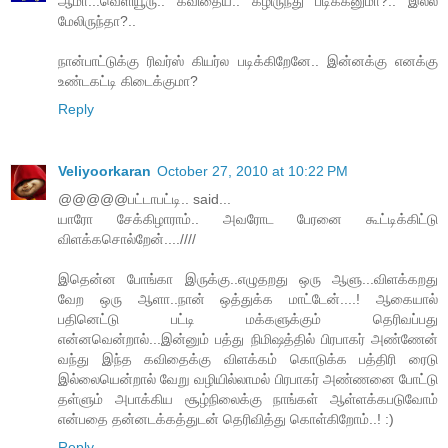
ஆமா...வெளியூரு.. கவிதைய.. கீழிருந்து படிக்கனுமா?.. இல்ல
மேலிருந்தா?..
நான்பாட்டுக்கு ரிவர்ஸ் கியர்ல படிக்கிறேனே.. இன்னக்கு எனக்கு
உண்டகட்டி கிடைக்குமா?
Reply
Veliyoorkaran
October 27, 2010 at 10:22 PM
@@@@@பட்டாபட்டி.. said...
யாரோ சேக்கிழாராம்.. அவரோட பேரனை கூட்டிக்கிட்டு
விளக்கசொல்றேன்....////
இதென்ன போங்கா இருக்கு..எழுதறது ஒரு ஆளு...விளக்கறது
வேற ஒரு ஆளா..நான் ஒத்துக்க மாட்டேன்....! ஆகையால்
பதினெட்டு பட்டி மக்களுக்கும் தெரிவப்பது
என்னவென்றால்...இன்னும் பத்து நிமிஷத்தில் பிரபாகர் அண்ணேன்
வந்து இந்த கவிதைக்கு விளக்கம் கொடுக்க பத்திரி ரைடு
இல்லையென்றால் வேறு வழியில்லாமல் பிரபாகர் அண்ணனை போட்டு
தள்ளும் அபாக்கிய சூழ்நிலைக்கு நாங்கள் ஆள்ளக்கபடுவோம்
என்பதை தன்னடக்கத்துடன் தெரிவித்து கொள்கிறோம்..! :)
Reply