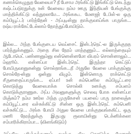
கணக்கெழுதுற வேலையா? நீ பேசாம அங்கிட்டு இங்கிட்டு கெடந்து
கஷ்டப்படுரதுக்கு உன் வேலைய நம்ம ஊரு இந்தியன் பேங்குக்கு
மாத்திக்கிட்டு வந்துரலாமே... அங்ககூட மேனஜர் டேபிள்-ல ஒரு
கம்பியூட்டர் பார்த்தேன் - அப்புடின்னு தாக்குவாய்ங்க பாருங்க...
ரஷ்ய ராக்கேட்டேல்லாம் தோத்துப்போயிடும்.
இல்ல... அந்த பேங்குடைய வெப்சைட் இன்டர்நெட்-ல இருக்குறத
பார்த்துக்கணும். அதை சில நேரம் மாத்தணும்... எல்லாத்தையும்
ஆடோமெட் பண்ணனும்னு என்னென்னமோ விபரம் சொன்னாலும்...
ம்ஹூம். என்னப்பா இன்டர்நெட் இருந்தா கெட்டுப்
போயிருவானுகன்னு சொல்றாங்க...நீ அதுலே வேலை பாக்குறம்னு
சொல்றே-ன்னு ஒன்னு விழும். இன்னொரு ராக்கெட்டு
சீருனதைப்பாருங்க... ஏப்பா! உன் கம்பெனில கம்பியூட்டரை
கொடுத்து வேலைபாக்க சொல்லி உனக்கு சம்பளம்
கொடுக்குராணுக. அப்ப அவனுகளுக்கு செலவு போக என்னப்பா
மிஞ்சும்? நம்ம ஊர்ல அந்த முருகேசன் பயலைப் பாரு நாலைஞ்சு
கம்பியூட்டரை வச்சுக்கிட்டு சின்ன ஒரு இன்டர்நெட் கம்பெனி
வச்சுகிட்டு... அங்க போயி அதுல வேலை பாக்குறவங்ககிட்ட ஒரு
மணி நேரத்துக்கு இருபது ரூவாயின்னு டெக்னிக்கலா
சம்பாரிக்கிராம்பா... (விளங்கிடும்)
அப்பவே புரிஞ்சுக்கணும் நமக்கு லீவு கொடுத்த மேனஜர்