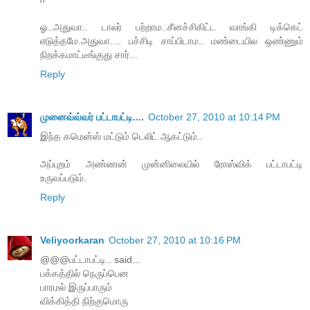
ஓ..அதுவா.. டாலர் பற்றாம..சீனச்சிகிட்ட வாங்கி டிக்கெட்
எடுத்தமே.அதுவா.... பச்சிடி சாப்பிடாம.. மண்டையில ஒண்ணும்
நிறக்கமாட்டீங்குது சார்...
Reply
முனைவ்வ்வர் பட்டாபட்டி....
October 27, 2010 at 10:14 PM
இந்த கமென்ஸ் மட்டும் டெலிட் ஆகட்டும்..
அப்புறம் அண்ணன் முன்னிலையில் ரோஸ்விக் பட்டாபட்டி
உருவப்படும்.
Reply
Veliyoorkaran
October 27, 2010 at 10:16 PM
@@@பட்டாபட்டி.. said...
பக்கத்தில் நெருப்பென
பாரமல் இருப்பாரும்
விக்கித்தி நிற்குமொரு