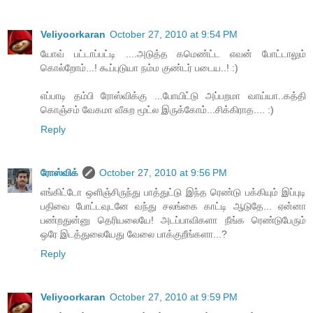
Veliyoorkaran
October 27, 2010 at 9:54 PM
யோவ் பட்டாப்பட்டி ....அடுத்த கமெண்ட்ட எவன் போட்டாலும்
கொல்றோம்...! கூப்புடுயா நம்ம குண்டர் படைய..! :)
எப்பாடி தம்பி ரோஸ்விக்கு ...போயிட்டு அப்பறமா வாய்யா..கத்தி
கொஞ்சம் வேகமா வீசுற மூட்ல இருக்கோம்...சிக்கிராத.... :)
Reply
ரோஸ்விக்
October 27, 2010 at 9:56 PM
எங்கிட்டோ ஒளிஞ்சிருந்து பாத்துட்டு இந்த ரெண்டு பக்கியும் இப்புடி
பதிவை போட்டவுடனே வந்து சலங்கை காட்டி ஆடுதே... ஏன்னா
பண்றதுன்னு தெரியலையே! அடப்பாவிகளா நீங்க ரெண்டுபேரும்
ஒரே இடத்துலையேது வேலை பாக்குறீங்களா...?
Reply
Veliyoorkaran
October 27, 2010 at 9:59 PM