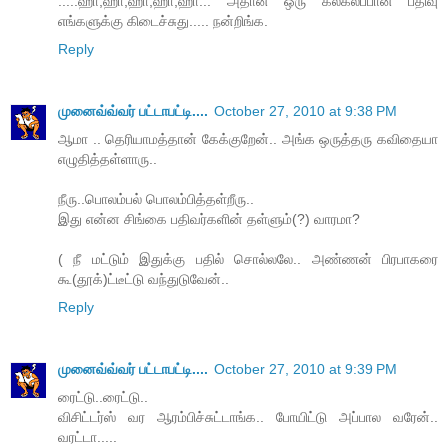
.....ஹா,ஹா,ஹா,ஹா,ஹா... அதான் ஒரு கலகலப்பான பதிவு
எங்களுக்கு கிடைச்சுது..... நன்றிங்க.
Reply
முனைவ்வ்வர் பட்டாபட்டி....
October 27, 2010 at 9:38 PM
ஆமா .. தெரியாமத்தான் கேக்குறேன்.. அங்க ஒருத்தரு கவிதையா
எழுதித்தள்ளாரு..
நீரு..பொலம்பல் பொலம்பித்தள்றீரு..
இது என்ன சிங்கை பதிவர்களின் தள்ளும்(?) வாரமா?
( நீ மட்டும் இதுக்கு பதில் சொல்லலே.. அண்ணன் பிரபாகரை
கூ(தூக்)ட்டீட்டு வந்துடுவேன்..
Reply
முனைவ்வ்வர் பட்டாபட்டி....
October 27, 2010 at 9:39 PM
ரைட்டு..ரைட்டு..
விசிட்டர்ஸ் வர ஆரம்பிச்சுட்டாங்க.. போயிட்டு அப்பால வரேன்..
வரட்டா.....