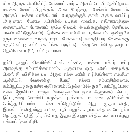
சில ஆளுக கெமிஸ்ட்ரி வேணாம் சார்... அவன் போயி ஆசிட்டுகள
கலக்க வேண்டியிருக்கும். அது டேஞ்சரு. மேத்சும் வேணாம்.
அதைப் படிச்சா வாத்தியாரப் போறதுக்குத் தான் அதிக வாய்ப்பு
.அதுனால, பேசாம ஃபிசிக்ஸ் படிக்க வைங்க. எதிர்காலத்துல
சைண்டிஸ்டா போகலாம் (நம்ம லெவல் அவங்களுக்குத் தெரியல.
பாவம் விட்டுருவோம்). இல்லைனா எம்.சி.ஏ படிக்கலாம். ஒன்னுமே
முடியலைன்னா வாத்தியாராப் போகலாம்( வாத்தியார் வேலைக்கு
தகுதி எப்புடி வச்சிருகாய்ங்க பாருங்க).- ன்னு சொல்லி ஒருவழியா
தெளிவடைய(!?) வச்சிருவாங்க.
தம்பி நானும் விசாரிச்சிட்டேன். எம்.சி.ஏ படிச்சா டாக்டர் படிப்பு
அளவுக்கு சம்பாரிக்கலாமாம். அதுனால ஒரு ஃசேப் சைடுக்கு
பி.எஸ்.சி ஃபிசிக்ஸ் படி. அதுல நல்ல மார்க் எடுத்தீன்னா எம்.சி.ஏ
படிச்சிட்டு வேலைக்கு போயி நல்லா சம்பாதிக்கலாம்.
கம்பியூட்டருக்கு நல்ல எதிர்காலம் இருக்காம்(அதுசரி, கம்பியூட்டரை
வச்சு ஜோசியம் பார்த்த கோஷ்டிதானே நம்ம ஆளுங்க). அப்படி
இப்படின்னு சொல்லி நமுக்கு புடிக்காத பாடமான ஃபிசிக்ஸ்-ல
சேர்த்துவிட்டாங்க. என்ன சப்ஜெக்டுங்க அது... முதல் விதி,
இரண்டாம் விதின்னு உயிரை எடுப்பானுங்க. நம்ம விதியையே நம்ம
நொந்துகிட்டு இருக்கும்போது இதுல இவனுக விதி... என்ன பன்றது
எல்லாம் "தல"விதி.