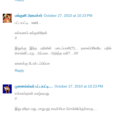
மங்குனி அமைச்சர்
October 27, 2010 at 10:23 PM
பட்டாபட்டி.. said...
எக்கணம் ஏங்குகிறேன்
//
இதுக்கு இந்த பதிவின் படைப்பாளி(?),.. தலைப்பிலேயே பதில்
சொல்லீட்டாரு.. அப்பால.. அடுத்த வரி?....////
லாலாக்கு டோல் டப்பிம்மா
Reply
முனைவ்வ்வர் பட்டாபட்டி....
October 27, 2010 at 10:23 PM
சக்கரம்தான் வாழ்வுமது
//
இது ஏதோ மது..மாது-னு கவுச்சியா சொல்லியிருக்காரு....