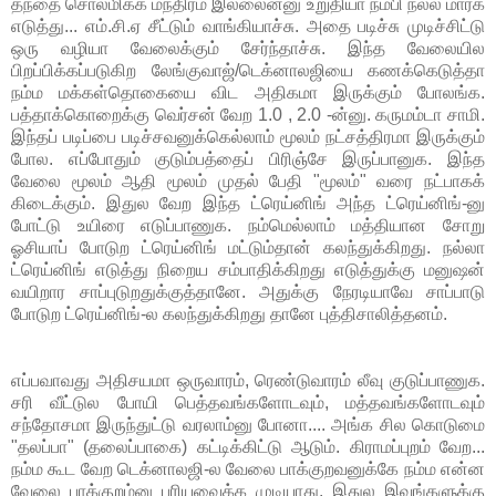
தந்தை சொல்மிக்க மந்திரம் இல்லைன்னு உறுதியா நம்பி நல்ல மார்க்
எடுத்து... எம்.சி.ஏ சீட்டும் வாங்கியாச்சு. அதை படிச்சு முடிச்சிட்டு
ஒரு வழியா வேலைக்கும் சேர்ந்தாச்சு. இந்த வேலையில
பிறப்பிக்கப்படுகிற லேங்குவாஜ்/டெக்னாலஜியை கணக்கெடுத்தா
நம்ம மக்கள்தொகையை விட அதிகமா இருக்கும் போலங்க.
பத்தாக்கொறைக்கு வெர்சன் வேற 1.0 , 2.0 -ன்னு. கருமம்டா சாமி.
இந்தப் படிப்பை படிச்சவனுக்கெல்லாம் மூலம் நட்சத்திரமா இருக்கும்
போல. எப்போதும் குடும்பத்தைப் பிரிஞ்சே இருப்பானுக. இந்த
வேலை மூலம் ஆதி மூலம் முதல் பேதி "மூலம்" வரை நட்பாகக்
கிடைக்கும். இதுல வேற இந்த ட்ரெய்னிங் அந்த ட்ரெய்னிங்-னு
போட்டு உயிரை எடுப்பாணுக. நம்மெல்லாம் மத்தியான சோறு
ஓசியாப் போடுற ட்ரெய்னிங் மட்டும்தான் கலந்துக்கிறது. நல்லா
ட்ரெய்னிங் எடுத்து நிறைய சம்பாதிக்கிறது எடுத்துக்கு மனுஷன்
வயிறார சாப்புடுறதுக்குத்தானே. அதுக்கு நேரடியாவே சாப்பாடு
போடுற ட்ரெய்னிங்-ல கலந்துக்கிறது தானே புத்திசாலித்தனம்.
எப்பவாவது அதிசயமா ஒருவாரம், ரெண்டுவாரம் லீவு குடுப்பாணுக.
சரி வீட்டுல போயி பெத்தவங்களோடவும், மத்தவங்களோடவும்
சந்தோசமா இருந்துட்டு வரலாம்னு போனா.... அங்க சில கொடுமை
"தலப்பா" (தலைப்பாகை) கட்டிக்கிட்டு ஆடும். கிராமப்புறம் வேற...
நம்ம கூட வேற டெக்னாலஜி-ல வேலை பாக்குறவனுக்கே நம்ம என்ன
வேலை பாக்குறம்னு புரியவைக்க முடியாது. இதுல இவங்களுக்கு