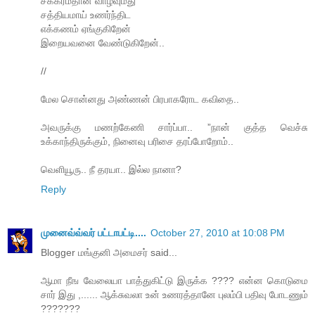
சக்கரம்தான் வாழ்வுமது
சத்தியமாய் உணர்ந்திட
எக்கணம் ஏங்குகிறேன்
இறையவனை வேண்டுகிறேன்..
//
மேல சொன்னது அண்ணன் பிரபாகரோட கவிதை..
அவருக்கு மணற்கேணி சார்ப்பா.. ”நான் குத்த வெச்சு
உக்காந்திருக்கும், நினைவு பரிசை தரப்போறோம்..
வெளியூரு.. நீ தரயா.. இல்ல நானா?
Reply
முனைவ்வ்வர் பட்டாபட்டி....
October 27, 2010 at 10:08 PM
Blogger மங்குனி அமைசர் said...
ஆமா நீங வேலையா பாத்துகிட்டு இருக்க ???? என்ன கொடுமை
சார் இது ,...... ஆக்சுவலா உன் உணரத்தானே புலம்பி பதிவு போடணும்
???????