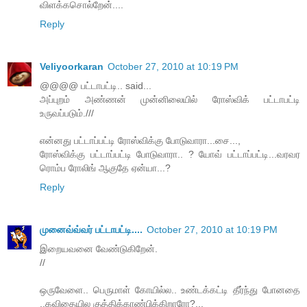
விளக்கசொல்றேன்....
Reply
Veliyoorkaran
October 27, 2010 at 10:19 PM
@@@@ பட்டாபட்டி.. said...
அப்புறம் அண்ணன் முன்னிலையில் ரோஸ்விக் பட்டாபட்டி
உருவப்படும்.///
என்னது பட்டாப்பட்டி ரோஸ்விக்கு போடுவாரா...சை...,
ரோஸ்விக்கு பட்டாப்பட்டி போடுவாரா.. ? யோவ் பட்டாப்பட்டி...வரவர
ரொம்ப ரோலிங் ஆகுதே ஏன்யா...?
Reply
முனைவ்வ்வர் பட்டாபட்டி....
October 27, 2010 at 10:19 PM
இறையவனை வேண்டுகிறேன்.
//
ஒருவேளை.. பெருமாள் கோயில்ல.. உண்டக்கட்டி தீர்ந்து போனதை
..கவிதையில குத்திக்காண்பிக்கிறாரோ?...